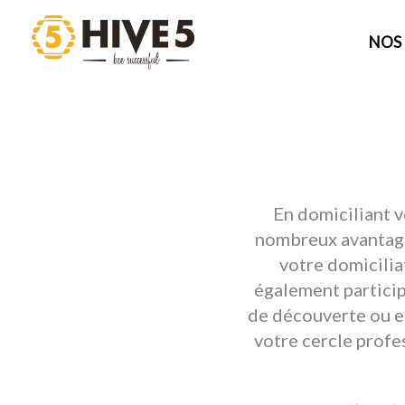
Aller
au
NOS
contenu
En domiciliant 
nombreux avantages
votre domicilia
également particip
de découverte ou en
votre cercle prof