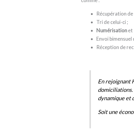
comme :
Récupération de 
Tri de celui-ci ;
Numérisation
et
Envoi bimensuel 
Réception de re
En rejoignant 
domiciliations
dynamique et d
Soit une écono