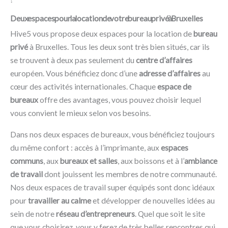
Deux espaces pour la location de votre bureau privé à Bruxelles
Hive5 vous propose deux espaces pour la location de
bureau
privé
à Bruxelles. Tous les deux sont très bien situés, car ils
se trouvent à deux pas seulement du
centre d’affaires
européen. Vous bénéficiez donc d’une
adresse d’affaires
au
cœur des activités internationales. Chaque
espace de
bureaux
offre des avantages, vous pouvez choisir lequel
vous convient le mieux selon vos besoins.
Dans nos deux espaces de bureaux, vous bénéficiez toujours
du même confort : accès à l’imprimante, aux
espaces
communs
, aux
bureaux et salles
, aux boissons et à l’
ambiance
de travail
dont jouissent les membres de notre communauté.
Nos deux espaces de travail super équipés sont donc idéaux
pour
travailler au calme
et développer de nouvelles idées au
sein de notre
réseau d’entrepreneurs
. Quel que soit le site
que vous choisirez, vous y ferez de très belles rencontres qui