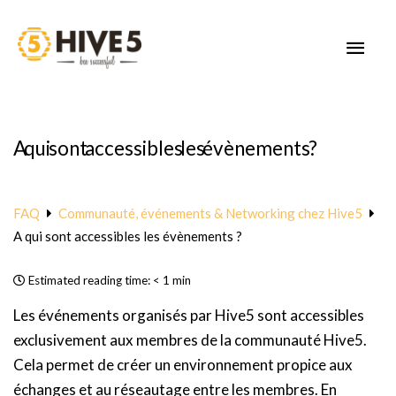
Aller
au
MEN
contenu
PRIN
A qui sont accessibles les évènements ?
FAQ
Communauté, événements & Networking chez Hive5
A qui sont accessibles les évènements ?
Estimated reading time:
< 1 min
Les événements organisés par Hive5 sont accessibles
exclusivement aux membres de la communauté Hive5.
Cela permet de créer un environnement propice aux
échanges et au réseautage entre les membres. En