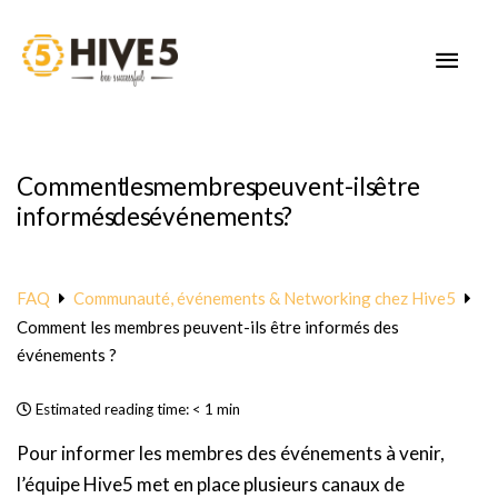
Aller
au
MEN
contenu
PRIN
Comment les membres peuvent-ils être
informés des événements ?
FAQ
Communauté, événements & Networking chez Hive5
Comment les membres peuvent-ils être informés des
événements ?
Estimated reading time:
< 1 min
Pour informer les membres des événements à venir,
l’équipe Hive5 met en place plusieurs canaux de