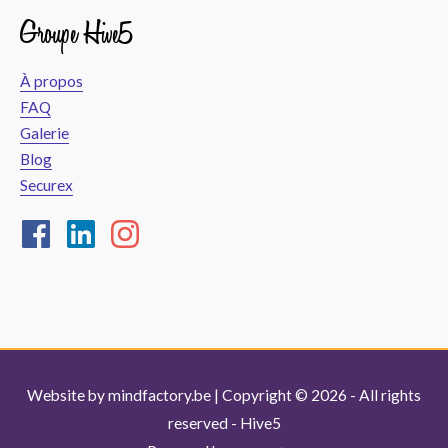
Groupe Hive5
À propos
FAQ
Galerie
Blog
Securex
Website by
mindfactory.be
| Copyright © 2026 - All rights
reserved -
Hive5