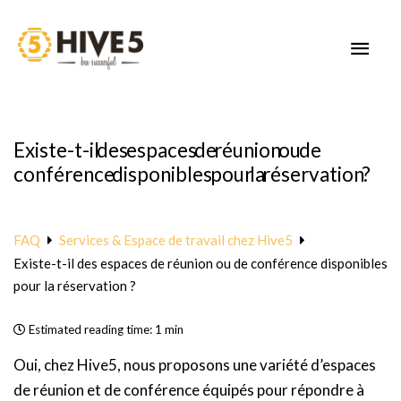
Aller
au
MEN
contenu
PRIN
Existe-t-il des espaces de réunion ou de
conférence disponibles pour la réservation ?
FAQ
Services & Espace de travail chez Hive5
Existe-t-il des espaces de réunion ou de conférence disponibles
pour la réservation ?
Estimated reading time:
1 min
Oui, chez Hive5, nous proposons une variété d’espaces
de réunion et de conférence équipés pour répondre à