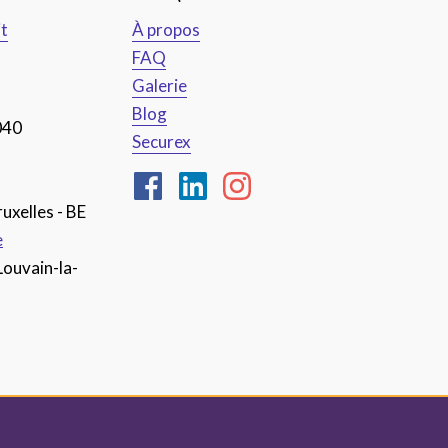
it
À propos
FAQ
Galerie
Blog
040
Securex
uxelles - BE
e
Louvain-la-