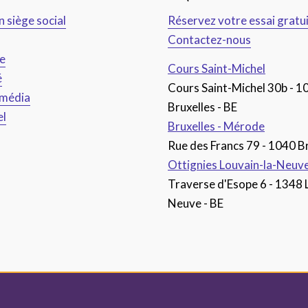
n siège social
Réservez votre essai gratu
Contactez-nous
ce
Cours Saint-Michel
é
Cours Saint-Michel 30b - 1
imédia
Bruxelles - BE
el
Bruxelles - Mérode
Rue des Francs 79 - 1040 Br
Ottignies Louvain-la-Neuv
Traverse d'Esope 6 - 1348 
Neuve - BE