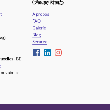
Groupe Hive5
it
À propos
FAQ
Galerie
Blog
040
Securex
uxelles - BE
e
Louvain-la-