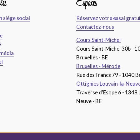
les
Espaces
n siège social
Réservez votre essai gratu
Contactez-nous
ce
Cours Saint-Michel
é
Cours Saint-Michel 30b - 1
imédia
Bruxelles - BE
el
Bruxelles - Mérode
Rue des Francs 79 - 1040 Br
Ottignies Louvain-la-Neuv
Traverse d'Esope 6 - 1348 
Neuve - BE