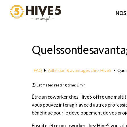
Aller
au
NOS
contenu
Quels sont les avanta
FAQ
Adhésion & avantages chez Hive5
Quels
Estimated reading time:
1 min
Être un coworker chez Hive5 offre une multitu
vous pouvez interagir avec d’autres professionn
bénéfique pour le développement de vos proje
Ensuite, être un coworker chez Hive5 vous do