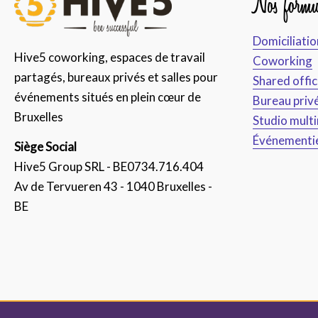
Nos formu
Domiciliatio
Hive5 coworking, espaces de travail
Coworking
partagés, bureaux privés et salles pour
Shared offi
événements situés en plein cœur de
Bureau priv
Bruxelles
Studio mult
Événementi
Siège Social
Hive5 Group SRL - BE0734.716.404
Av de Tervueren 43 - 1040 Bruxelles -
BE