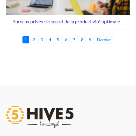
Bureaux privés : le secret de la productivité optimale
1
2
3
4
5
6
7
8
9
Dernier