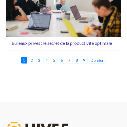
Bureaux privés : le secret de la productivité optimale
1
2
3
4
5
6
7
8
9
Dernier