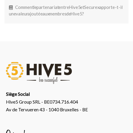
Comment le partenariat entre Hive5 et Securex apporte-t-il
une valeur ajoutée aux membres de Hive5 ?
Siège Social
Hive5 Group SRL - BE0734.716.404
Av de Tervueren 43 - 1040 Bruxelles - BE