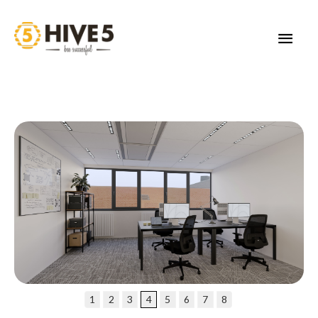
Skip
to
MAI
content
MEN
1
2
3
4
5
6
7
8