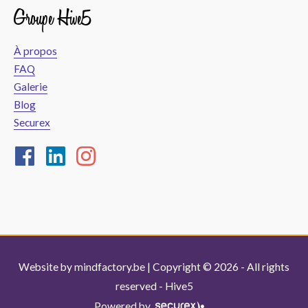
Groupe Hive5
À propos
FAQ
Galerie
Blog
Securex
Website by
mindfactory.be
| Copyright © 2026 - All rights
reserved -
Hive5
Powered by