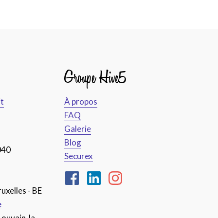
Groupe Hive5
it
À propos
FAQ
Galerie
Blog
040
Securex
uxelles - BE
e
Louvain-la-