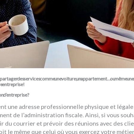
t de partager des services comme une voiture, un appartement… ou même une 
re entreprise!
nt une adresse professionnelle physique et légale v
ment de l’administration fiscale. Ainsi, si vous souh
ir du courrier et prévoir des réunions avec des cli
oit le même que celui où vous exercez votre métier 