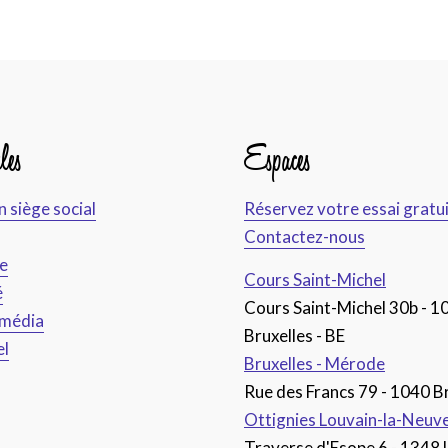
les
Espaces
n siège social
Réservez votre essai gratu
Contactez-nous
ce
Cours Saint-Michel
é
Cours Saint-Michel 30b - 1
imédia
Bruxelles - BE
el
Bruxelles - Mérode
Rue des Francs 79 - 1040 Br
Ottignies Louvain-la-Neuv
Traverse d'Esope 6 - 1348 