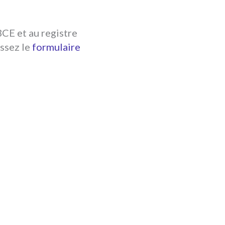
BCE et au registre
ssez le
formulaire