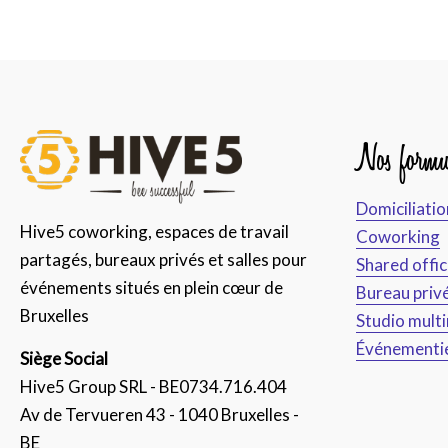
Nos formu
Domiciliatio
Hive5 coworking, espaces de travail
Coworking
partagés, bureaux privés et salles pour
Shared offi
événements situés en plein cœur de
Bureau priv
Bruxelles
Studio mult
Événementi
Siège Social
Hive5 Group SRL - BE0734.716.404
Av de Tervueren 43 - 1040 Bruxelles -
BE