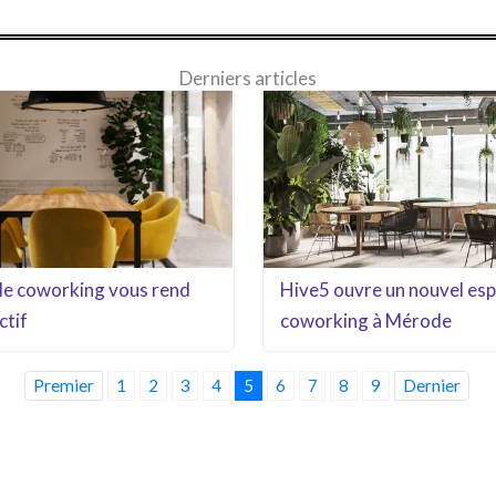
Derniers articles
Hive5 ouvre un nouvel es
e coworking vous rend
coworking à Mérode
ctif
Premier
1
2
3
4
5
6
7
8
9
Dernier