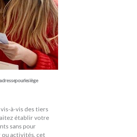
adresse pour le siège
is-à-vis des tiers
aitez établir votre
ents sans pour
ou activités, cet