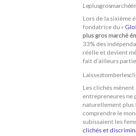
Le plus gros marché 
Lors de la sixième
fondatrice du «
Glo
plus gros marché é
33% des indépendan
réelle et devient m
fait d’ailleurs parti
Laissez tomber les cl
Les clichés mènent 
entrepreneures ne p
naturellement plus 
comprendre le mond
subissaient les fem
clichés et discrimi