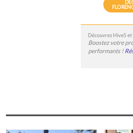
DÉ
FLORENC
Découvrez Hive5 et t
Boostez votre pro
performants !
Rés