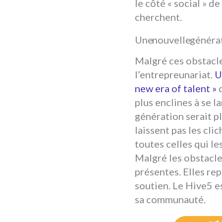
le côté « social » d
cherchent.
Une nouvelle généra
Malgré ces obstacle
l’entrepreunariat.
U
new era of talent »
d
plus enclines à se 
génération serait p
laissent pas les cli
toutes celles qui le
Malgré les obstacle
présentes. Elles re
soutien. Le Hive5 e
sa communauté.