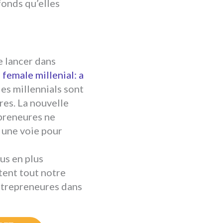
 fonds qu’elles
e lancer dans
female millenial: a
es millennials sont
res. La nouvelle
epreneures ne
t une voie pour
us en plus
tent tout notre
entrepreneures dans