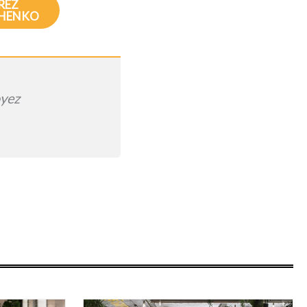
REZ
CHENKO
oyez