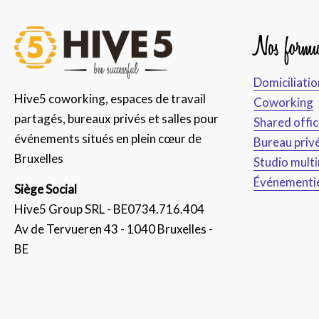
Nos formu
Domiciliatio
Hive5 coworking, espaces de travail
Coworking
partagés, bureaux privés et salles pour
Shared offi
événements situés en plein cœur de
Bureau priv
Bruxelles
Studio mult
Événementi
Siège Social
Hive5 Group SRL - BE0734.716.404
Av de Tervueren 43 - 1040 Bruxelles -
BE