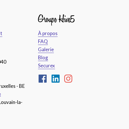
Groupe Hive5
it
À propos
FAQ
Galerie
Blog
040
Securex
uxelles - BE
e
Louvain-la-