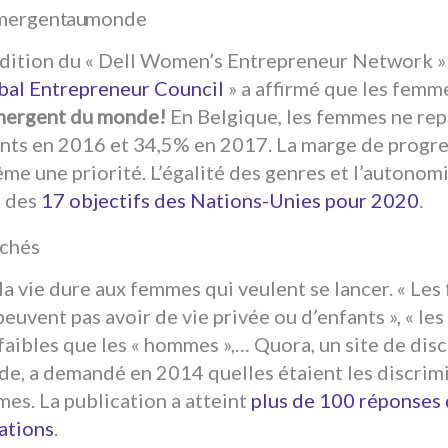
émergent au monde
 édition du « Dell Women’s Entrepreneur Network »
bal Entrepreneur Council
» a affirmé que les femm
mergent du monde!
En Belgique, les femmes ne rep
ts en 2016 et 34,5% en 2017. La marge de progre
ême une priorité. L’égalité des genres et l’autono
e des
17 objectifs des Nations-Unies pour 2020
.
ichés
la vie dure aux femmes qui veulent se lancer. « Le
euvent pas avoir de vie privée ou d’enfants », « le
faibles que les « hommes »,… Quora, un site de dis
e, a demandé en 2014 quelles étaient les discrim
mes. La publication a atteint
plus de 100 réponses
nations
.