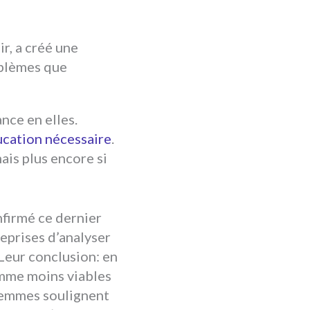
r, a créé une
roblèmes que
nce en elles.
ucation nécessaire
.
ais plus encore si
nfirmé ce dernier
eprises d’analyser
Leur conclusion: en
omme moins viables
femmes soulignent