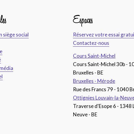
les
Espaces
n siège social
Réservez votre essai gratu
Contactez-nous
ce
Cours Saint-Michel
é
Cours Saint-Michel 30b - 1
imédia
Bruxelles - BE
el
Bruxelles - Mérode
Rue des Francs 79 - 1040 Br
Ottignies Louvain-la-Neuv
Traverse d'Esope 6 - 1348 
Neuve - BE