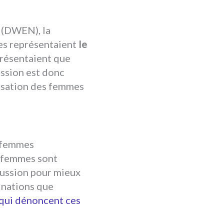
 (DWEN), la
es représentaient
le
résentaient que
ssion est donc
misation des femmes
s femmes
s femmes sont
cussion pour mieux
inations que
 qui dénoncent ces