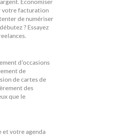
l’argent. Économiser
 votre facturation
 tenter de numériser
 débutez ? Essayez
reelances.
lement d’occasions
énement de
ision de cartes de
ièrement des
eux que le
e et votre agenda