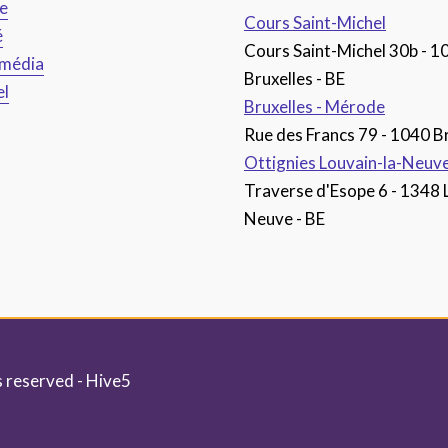
ce
Cours Saint-Michel
é
Cours Saint-Michel 30b - 1
imédia
Bruxelles - BE
el
Bruxelles - Mérode
Rue des Francs 79 - 1040 Br
Ottignies Louvain-la-Neuv
Traverse d'Esope 6 - 1348 
Neuve - BE
s reserved -
Hive5