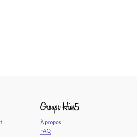
Groupe Hive5
it
À propos
FAQ