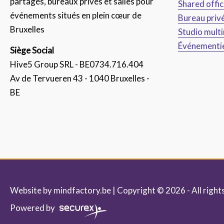
partagés, bureaux privés et salles pour
Shared offi
événements situés en plein cœur de
Bureau priv
Bruxelles
Studio mult
Événementi
Siège Social
Hive5 Group SRL - BE0734.716.404
Av de Tervueren 43 - 1040 Bruxelles -
BE
Website by
mindfactory.be
| Copyright © 2026 - All right
Powered by