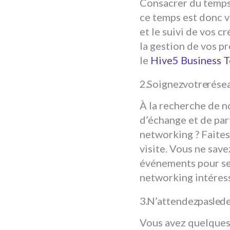
Consacrer du temps 
ce temps est donc v
et le suivi de vos 
la gestion de vos p
le
Hive5 Business T
Soignez votre rése
À la recherche de n
d’échange et de par
networking ? Faites 
visite. Vous ne sav
événements pour ses
networking intéres
N’attendez pas le d
Vous avez quelques 