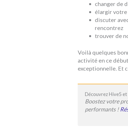
changer de 
élargir votre
discuter ave
rencontrez
trouver de n
Voilà quelques bonn
activité en ce débu
exceptionnelle. Et 
Découvrez Hive5 et t
Boostez votre pro
performants !
Rés