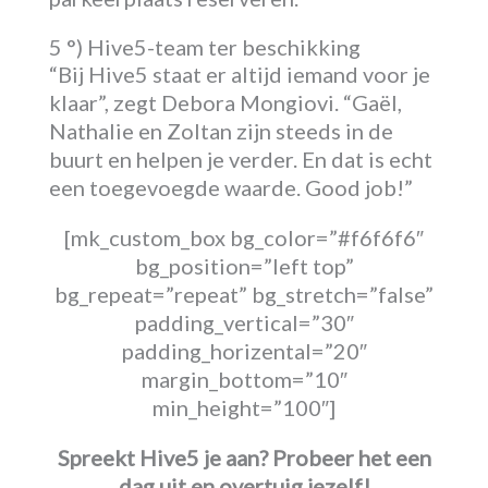
5 °) Hive5-team ter beschikking
“Bij Hive5 staat er altijd iemand voor je
klaar”, zegt Debora Mongiovi. “Gaël,
Nathalie en Zoltan zijn steeds in de
buurt en helpen je verder. En dat is echt
een toegevoegde waarde. Good job!”
[mk_custom_box bg_color=”#f6f6f6″
bg_position=”left top”
bg_repeat=”repeat” bg_stretch=”false”
padding_vertical=”30″
padding_horizental=”20″
margin_bottom=”10″
min_height=”100″]
Spreekt Hive5 je aan? Probeer het een
dag uit en overtuig jezelf!