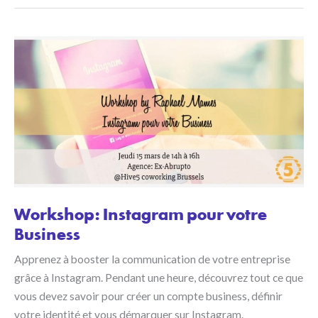
raisons
de
vous
mettre
au
coworking,
selon
plusieurs
études !
Workshop: Instagram pour votre
Business
Apprenez à booster la communication de votre entreprise
grâce à Instagram. Pendant une heure, découvrez tout ce que
vous devez savoir pour créer un compte business, définir
votre identité et vous démarquer sur Instagram.