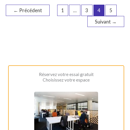
de
venir
←
Précédent
1
…
3
4
5
coworker
Suivant
→
au
Hive5
Réservez votre essai gratuit
Choisissez votre espace