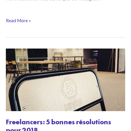
Workshop:
Read More »
Instagram
pour
votre
Business
Freelancers: 5 bonnes résolutions
pour 2018