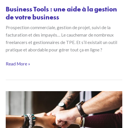
Business Tools : une aide à la gestion
de votre business
Prospection commerciale, gestion de projet, suivi de la
facturation et des impayés… Le cauchemar de nombreux
freelancers et gestionnaires de TPE. Et s’il existait un outil
pratique et abordable pour gérer tout ça en ligne ?
Business
Read More »
Tools :
une
aide
à
la
gestion
de
votre