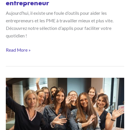
entrepreneur
Aujourd’hui, il existe une foule d’outils pour aider les
entrepreneurs et les PME à travailler mieux et plus vite.
Découvrez notre sélection d’applis pour faciliter votre
quotidien !
10
Read More »
apps
indispensables
pour
un
entrepreneur