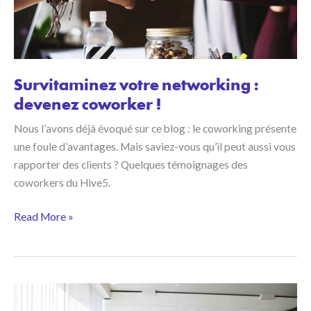
business
Survitaminez votre networking :
devenez coworker !
Nous l’avons déjà évoqué sur ce blog : le coworking présente
une foule d’avantages. Mais saviez-vous qu’il peut aussi vous
rapporter des clients ? Quelques témoignages des
coworkers du Hive5.
Survitaminez
Read More »
votre
networking :
devenez
coworker !